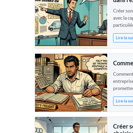
Créer son 
avec la ca
particuliè
Lire la su
Comment
Comment fi
entrepris
prometteur
Lire la su
Créer s