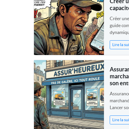
Créer u
capacit
Créer une 
guide com
dynamique,
Lire la su
Assuran
marchan
son ent
Assurance
marchandis
Lancer son
Lire la su