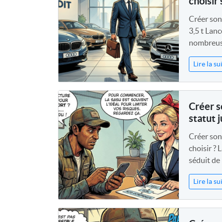
choisir 
Créer son 
3,5 t Lanc
nombreuse
Lire la su
Créer s
statut j
Créer son 
choisir ? 
séduit de
Lire la su