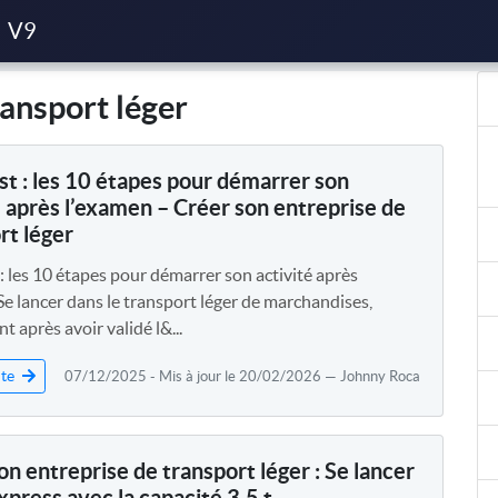
sport léger
V9
ransport léger
st : les 10 étapes pour démarrer son
é après l’examen – Créer son entreprise de
rt léger
: les 10 étapes pour démarrer son activité après
Se lancer dans le transport léger de marchandises,
 après avoir validé l&...
ite
07/12/2025 - Mis à jour le 20/02/2026 — Johnny Roca
on entreprise de transport léger : Se lancer
express avec la capacité 3,5 t