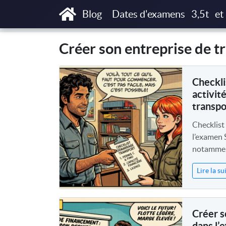
Accueil
Blogs
Créer son entreprise de tran
Blog
Dates d'examens
3,5t
et
Créer son entreprise de t
Checkli
activit
transpo
Checklist 
l’examen 
notamment
Lire la su
Créer s
dans l’