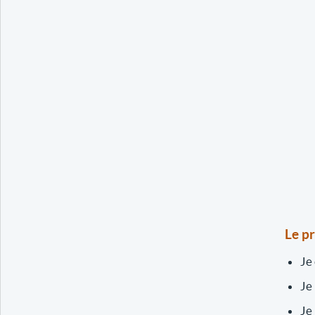
Le p
Je
Je
Je