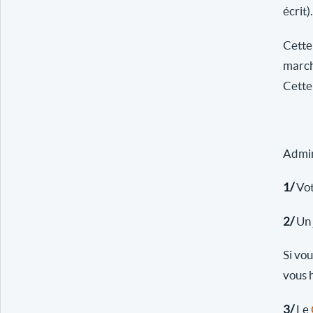
écrit).
Cette
march
Cette 
Admini
1/
Vot
2/
Un 
Si vo
vous 
3/
Le