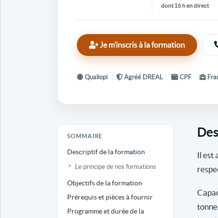
dont 16 h en direct
Je m’inscris à la formation
Qualiopi
Agréé DREAL
CPF
Fran
Des
SOMMAIRE
Descriptif de la formation
Il est
Le principe de nos formations
respe
Objectifs de la formation
Capac
Prérequis et pièces à fournir
tonne
Programme et durée de la