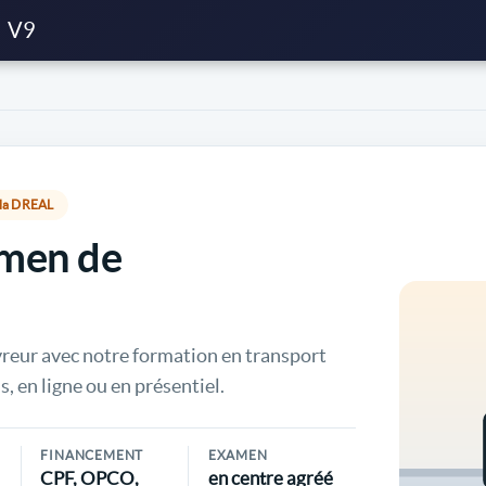
V9
r la DREAL
amen de
vreur avec notre formation en transport
s, en ligne ou en présentiel.
FINANCEMENT
EXAMEN
CPF, OPCO,
en centre agréé