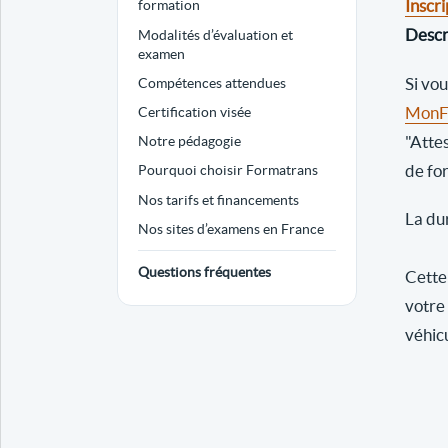
Inscri
formation
Descri
Modalités d’évaluation et
examen
Si vo
Compétences attendues
MonFo
Certification visée
"Atte
Notre pédagogie
de fo
Pourquoi choisir Formatrans
Nos tarifs et financements
La dur
Nos sites d’examens en France
Questions fréquentes
Cette 
votre
véhic