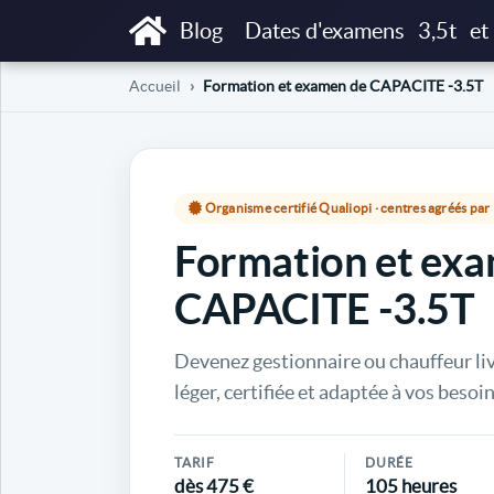
Blog
Dates d'examens
3,5t
et
Accueil
Formation et examen de CAPACITE -3.5T
Organisme certifié Qualiopi · centres agréés pa
Formation et ex
CAPACITE -3.5T
Devenez gestionnaire ou chauffeur li
léger, certifiée et adaptée à vos besoin
TARIF
DURÉE
dès 475 €
105 heures