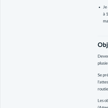
Je 
à 
ma
Obj
Deven
plusie
Se pr
l’atte
routi
Les ob
(Atte