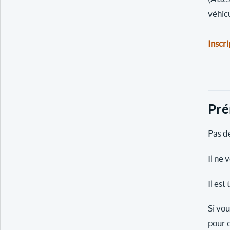
véhic
Inscri
Pré
Pas de
Il ne 
Il est
Si vou
pour e