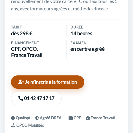
renouvellement de votre carte VTC ou Taxi tous les 5
ans, avec formateurs agréés et méthode efficace.
TARIF
DURÉE
dès 298 €
14 heures
FINANCEMENT
EXAMEN
CPF, OPCO,
en centre agréé
France Travail
Je m’inscris à la formation
01 42 47 17 17
Qualiopi
Agréé DREAL
CPF
France Travail
OPCO Mobilités