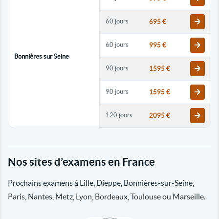
60 jours
695 €
60 jours
995 €
Bonnières sur Seine
90 jours
1595 €
90 jours
1595 €
120 jours
2095 €
120 jours
2095 €
Nos sites d’examens en France
30 jours
698 €
Prochains examens à Lille, Dieppe, Bonnières-sur-Seine,
60 jours
798 €
Paris, Nantes, Metz, Lyon, Bordeaux, Toulouse ou Marseille.
60 jours
998 €