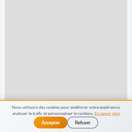
90 jours
1595 €
Dieppe
120 jours
2095 €
120 jours
2095 €
35 jours
695 €
60 jours
795 €
30 jours
698 €
60 jours
798 €
60 jours
998 €
Nous utilisons des cookies pour améliorer votre expérience,
analyser le trafic et personnaliser le contenu.
En savoir plus
65 jours
998 €
Accepter
Refuser
dès 475 €
Je m’inscris
90 jours
1598 €