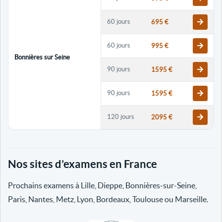
60 jours
695 €
60 jours
995 €
Bonnières sur Seine
90 jours
1595 €
90 jours
1595 €
120 jours
2095 €
120 jours
2095 €
Nos sites d’examens en France
30 jours
698 €
Prochains examens à Lille, Dieppe, Bonnières-sur-Seine,
60 jours
798 €
Paris, Nantes, Metz, Lyon, Bordeaux, Toulouse ou Marseille.
60 jours
998 €