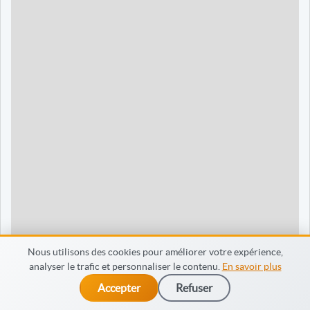
90 jours
1595 €
Dieppe
120 jours
2095 €
120 jours
2095 €
35 jours
695 €
60 jours
795 €
30 jours
698 €
60 jours
798 €
60 jours
998 €
Nous utilisons des cookies pour améliorer votre expérience,
analyser le trafic et personnaliser le contenu.
En savoir plus
65 jours
998 €
Accepter
Refuser
dès 475 €
Je m’inscris
90 jours
1598 €