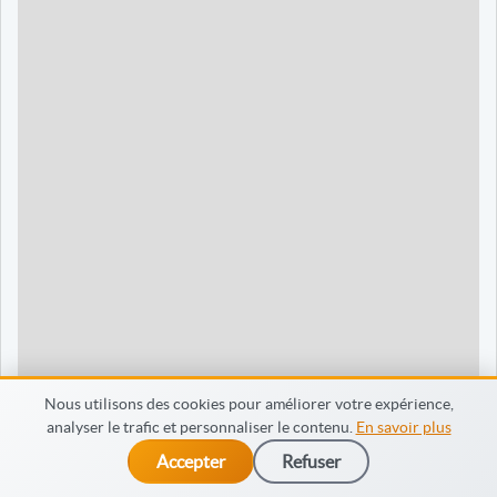
90 jours
1595 €
Dieppe
120 jours
2095 €
120 jours
2095 €
35 jours
695 €
60 jours
795 €
30 jours
698 €
60 jours
798 €
60 jours
998 €
Nous utilisons des cookies pour améliorer votre expérience,
analyser le trafic et personnaliser le contenu.
En savoir plus
65 jours
998 €
Accepter
Refuser
dès 475 €
Je m’inscris
90 jours
1598 €