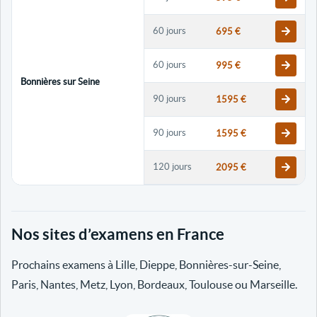
60 jours
695 €
60 jours
995 €
Bonnières sur Seine
90 jours
1595 €
90 jours
1595 €
120 jours
2095 €
120 jours
2095 €
Nos sites d’examens en France
30 jours
698 €
Prochains examens à Lille, Dieppe, Bonnières-sur-Seine,
60 jours
798 €
Paris, Nantes, Metz, Lyon, Bordeaux, Toulouse ou Marseille.
60 jours
998 €