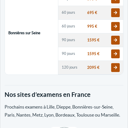
60 jours
695 €
60 jours
995 €
Bonnières sur Seine
90 jours
1595 €
90 jours
1595 €
120 jours
2095 €
120 jours
2095 €
Nos sites d’examens en France
30 jours
698 €
Prochains examens à Lille, Dieppe, Bonnières-sur-Seine,
60 jours
798 €
Paris, Nantes, Metz, Lyon, Bordeaux, Toulouse ou Marseille.
60 jours
998 €