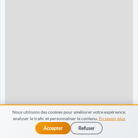
90 jours
1595 €
Dieppe
120 jours
2095 €
120 jours
2095 €
35 jours
695 €
60 jours
795 €
30 jours
698 €
60 jours
798 €
60 jours
998 €
Nous utilisons des cookies pour améliorer votre expérience,
analyser le trafic et personnaliser le contenu.
En savoir plus
65 jours
998 €
Accepter
Refuser
dès 475 €
Je m’inscris
90 jours
1598 €